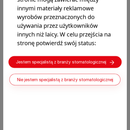
innymi materiały reklamowe
wyrobów przeznaczonych do
ENDODONCJA
używania przez użytkowników
innych niż laicy. W celu przejścia na
stronę potwierdź swój status:
Jestem specjalistą z branży stomatologicznej
Nie jestem specjalistą z branży stomatologicznej
Biodentine XP w leczeniu głębokiej
próchnicy za pomocą techniki Bio-Bulk Fill
Poznaj protokół stosowania materiału Biodentine XP w
leczeniu głębokiej próchnicy za pomocą techniki Bio-Bulk Fill.
Obejmuje on pośrednie i bezpośrednie pokrycie miazgi oraz
pulpotomię.