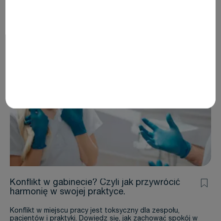
zwiększenia objętości kości wyrostka zębodołowego.
Darmowy dostęp
7 minut czytania
RELACJE STOMATOLOG-PACJENT
Konflikt w gabinecie? Czyli jak przywrócić
harmonię w swojej praktyce.
Konflikt w miejscu pracy jest toksyczny dla zespołu,
pacjentów i praktyki. Dowiedz się, jak zachować spokój w