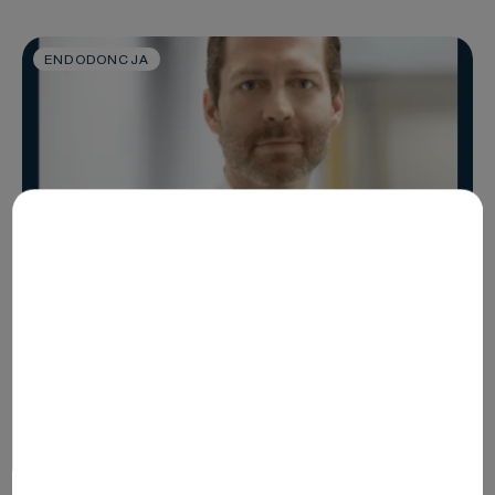
ENDODONCJA
Czy utrzymanie żywotności miazgi jest
opłacalne?*
Ekspert w dziedzinie stomatologii zachowawczej, prof. dr
Falk Schwendicke, analizuje, jak VPT z użyciem Biodentine™
zapewnia długotrwałą wartość, zarówno pod względem
klinicznym, jak i ekonomicznym.
Darmowy dostęp
30 minut czytania