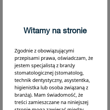
Darmowy dostęp
10 minut czytania
ENDODONCJA
Witamy na stronie
Zgodnie z obowiązującymi
przepisami prawa, oświadczam, że
jestem specjalistą z branży
stomatologicznej (stomatolog,
technik dentystyczny, asystentka,
Poznaj technologię Active BioSilicate
higienistka lub osoba związaną z
Poznaj technologię Active BioSilicate (ABS) firmy Septodont,
branżą). Mam świadomość, że
aby dowiedzieć się, jak można zrewolucjonizować codzienne
zabiegi stomatologiczne.™…
treści zamieszczane na niniejszej
stronie mogą zawierać między
Darmowy dostęp
1 minut czytania