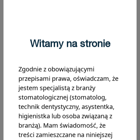
Darmowy dostęp
45 minut czytania
ENDODONCJA
Witamy na stronie
Zgodnie z obowiązującymi
przepisami prawa, oświadczam, że
jestem specjalistą z branży
stomatologicznej (stomatolog,
Bezpośrednie przykrycie miazgi za
technik dentystyczny, asystentka,
pomocą Biodentine™ XP
higienistka lub osoba związaną z
Zapoznaj się z wnikliwym opisem przypadku klinicznego oraz
branżą). Mam świadomość, że
z wywiadem z dr Tosco na temat bezpośredniego przykrycia
miazgi za pomocą Biodentine™ XP przy użyciu metody…
treści zamieszczane na niniejszej