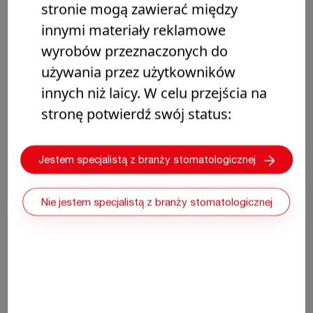
stronie mogą zawierać między
Darmowy dostęp
20 minut czytania
innymi materiały reklamowe
wyrobów przeznaczonych do
ENDODONCJA
używania przez użytkowników
innych niż laicy. W celu przejścia na
stronę potwierdź swój status:
Jestem specjalistą z branży stomatologicznej
Nie jestem specjalistą z branży stomatologicznej
Obturacja techniką pojedynczego ćwieka –
ponowne leczenie – opis przypadku ze
zdjęciami rentgenowskimi
W opisie przypadku na podstawie zdjęć rentgenowskich G.
Tuttle demonstruje skuteczność BioRoot Flow w ponownym
leczeniu kanałów korzeniowych techniką pojedynczego
ćwieka.