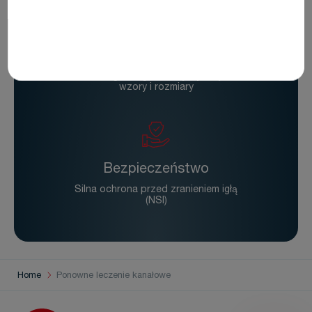
Innowacyjny design
Unikalna gama igieł dentystycznych -
wzory i rozmiary
Bezpieczeństwo
Silna ochrona przed zranieniem igłą
(NSI)
Home
Ponowne leczenie kanałowe