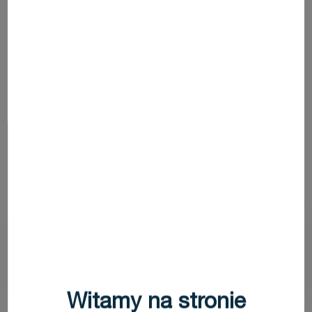
02
Usunięcie poprzedniego
wypełnienia
Endosolv
Rozpuszczalnik do usuwania uszczelniaczy
kanałów korzeniowych na bazie tlenku cynku
z eugenolem i żywicy fenolowej.
Witamy na stronie