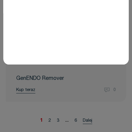
GenENDO Remover
Kup teraz
0
1
...
2
3
6
Dalej