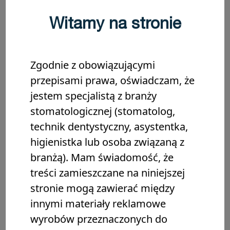
WYPEŁNIENIE KANAŁÓW
Witamy na stronie
Zgodnie z obowiązującymi
przepisami prawa, oświadczam, że
jestem specjalistą z branży
stomatologicznej (stomatolog,
technik dentystyczny, asystentka,
higienistka lub osoba związaną z
branżą). Mam świadomość, że
treści zamieszczane na niniejszej
stronie mogą zawierać między
innymi materiały reklamowe
BioRoot™ Flow
wyrobów przeznaczonych do
Kup teraz
0