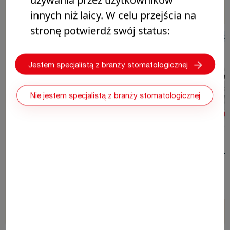
innych niż laicy. W celu przejścia na
stronę potwierdź swój status:
AKCESORIA
AKC
Jestem specjalistą z branży stomatologicznej
Nie jestem specjalistą z branży stomatologicznej
SeptoDiscs
SeptoWhe
Kup teraz
Kup teraz
0