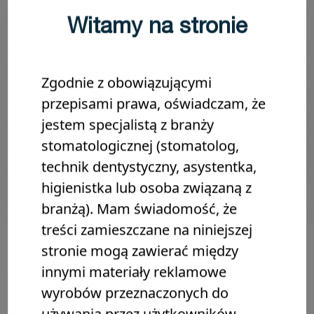
Witamy na stronie
Wskazania
Właściwości i zalety
Zgodnie z obowiązującymi
przepisami prawa, oświadczam, że
jestem specjalistą z branży
Prezentacja
stomatologicznej (stomatolog,
technik dentystyczny, asystentka,
Dokumentacja
higienistka lub osoba związaną z
branżą). Mam świadomość, że
treści zamieszczane na niniejszej
stronie mogą zawierać między
innymi materiały reklamowe
wyrobów przeznaczonych do
POWIĄZANE PRODUKTY
używania przez użytkowników