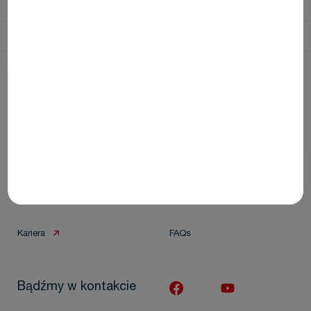
Home
Products
Detartrine
Firma
Pomoc i kontakt
O nas
Skontaktuj się z nami
Kariera
FAQs
Bądźmy w kontakcie