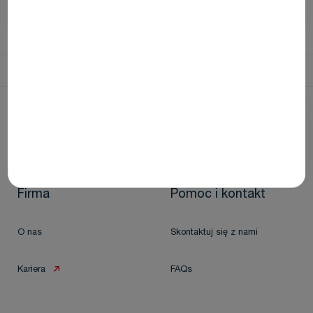
Home
Products
SeptoWheels PX
Firma
Pomoc i kontakt
O nas
Skontaktuj się z nami
Kariera
FAQs