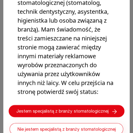
stomatologicznej (stomatolog,
technik dentystyczny, asystentka,
BROSZURA
higienistka lub osoba związaną z
branżą). Mam świadomość, że
treści zamieszczane na niniejszej
stronie mogą zawierać między
innymi materiały reklamowe
wyrobów przeznaczonych do
używania przez użytkowników
innych niż laicy. W celu przejścia na
stronę potwierdź swój status:
Broszura SeptoAkcesoria
Jestem specjalistą z branży stomatologicznej
Nie jestem specjalistą z branży stomatologicznej