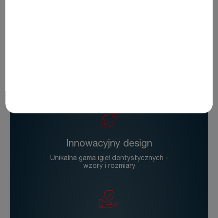
usług
Wysoka jakość
Proces produkcyjny i produkty w 100%
wolne od lateksu
Innowacyjny design
Unikalna gama igieł dentystycznych -
wzory i rozmiary