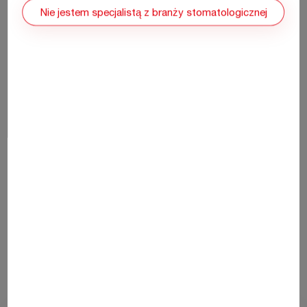
Nie jestem specjalistą z branży stomatologicznej
04
Końcowa odbudowa szkliwa
Biodentine to najlepszy materiał zastępujący zębinę, który
może stanowić wypełnienie aż do powierzchni okluzyjnej
przez okres nawet 6 miesięcy! (2) Jeżeli zdecydujesz się na
materiał będący substytutem szkliwa (jak np. kompozyt),
Septodont oferuje gamę produktów pozwalających na
opracowanie i wypolerowanie końcowego wypełnienia!