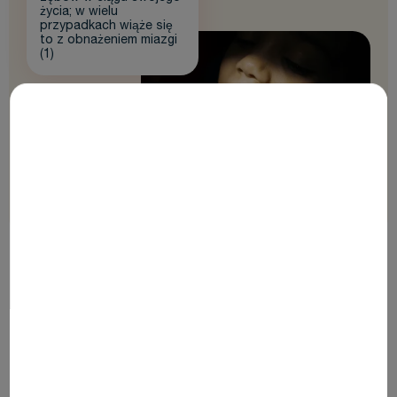
życia; w wielu
przypadkach wiąże się
to z obnażeniem miazgi
(1)
WŁAŚCIWE ROZWIĄZANIE KROK PO KROKU