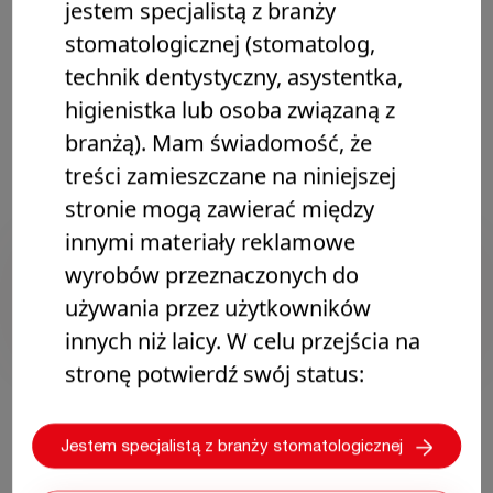
Pokrycie miazgi i odbudowa
jestem specjalistą z branży
zębiny
stomatologicznej (stomatolog,
technik dentystyczny, asystentka,
W przypadkach obnażenia miazgi lub bardzo głębokiej
higienistka lub osoba związaną z
próchnicy korzystne jest zastąpienie brakującej zębiny
bioaktywnym materiałem. Preparat Biodentine charakteryzuje
branżą). Mam świadomość, że
się wytrzymałością na ściskanie podobną do zębiny i może
służyć jako substytut zębiny niepodrażniający miazgi.
treści zamieszczane na niniejszej
stronie mogą zawierać między
innymi materiały reklamowe
Biodentine™
wyrobów przeznaczonych do
Pierwszy kompleksowy substytut zębiny,
który w pełni zastępuje zębinę, zarówno w
używania przez użytkowników
rekonstrukcji korony, jak i korzenia.
innych niż laicy. W celu przejścia na
stronę potwierdź swój status:
Jestem specjalistą z branży stomatologicznej