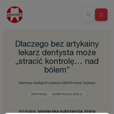
Dlaczego bez artykainy
lekarz dentysta może
„stracić kontrolę… nad
bólem”
Darmowy dostęp
10 czerwca 2024
10 minut czytania
ARTYKUŁ
KONTROLA BÓLU
Artykaina,
pionierska substancja, która