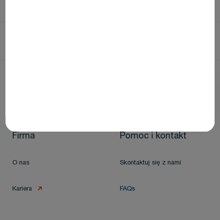
Home
Media Content
Dlaczego bez artykainy lekarz dentysta może „stracić kontrolę…
nad bólem”
Firma
Pomoc i kontakt
O nas
Skontaktuj się z nami
Kariera
FAQs