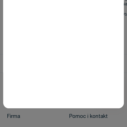
lek. stom. Jenner 
wyników u pacjentów z urazowymi
odwracalnego zapalenia
uszkodzeniami zębów.
Freemium
7 minut czyt
Freemium
11 minut czytania
Home
Media Content
Hydrauliczne uszczelniacze – uszczelnić czy wypełnić?
Firma
Pomoc i kontakt