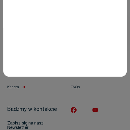
Jednowizytowa pulpotomia z użyciem materiału Biodentine XP w
procedurze Bio-Bulk Fill! – case study dr Lozano
Firma
Pomoc i kontakt
O nas
Skontaktuj się z nami
Kariera
FAQs
Bądźmy w kontakcie
Zapisz się na nasz
Newsletter