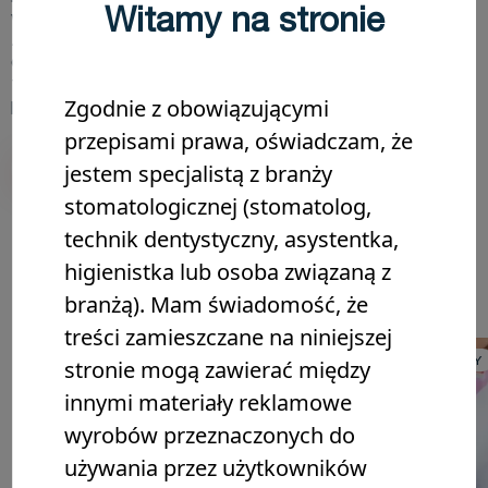
Witamy na stronie
wrażliwość na zimno, która utrzymywała się po usunięciu
zimnego wacika. Badanie radiologiczne wykazało
obecność wypełnienia kompozytowego wykonanego
tygodnie temu. Wybraną opcją planu leczenia jest
Zgodnie z obowiązującymi
pulpotomia. Poznaj pełną procedurę poniżej!
przepisami prawa, oświadczam, że
jestem specjalistą z branży
Udostępnij
Zapisz na później
stomatologicznej (stomatolog,
technik dentystyczny, asystentka,
MOŻESZ TAKŻE CIESZYĆ SIĘ
higienistka lub osoba związaną z
branżą). Mam świadomość, że
treści zamieszczane na niniejszej
ODBUDOWA ZĘBINY
ODBUDOWA ZĘBINY
stronie mogą zawierać między
innymi materiały reklamowe
wyrobów przeznaczonych do
używania przez użytkowników