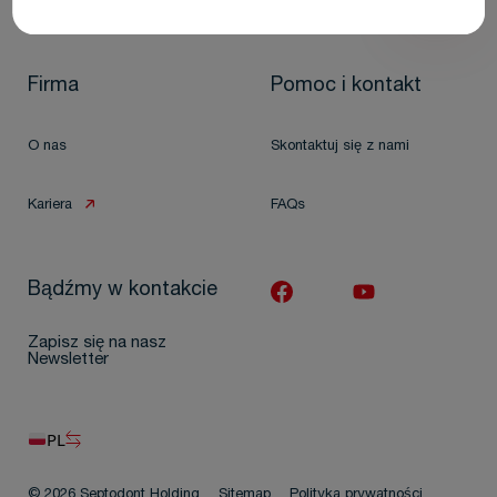
Firma
Pomoc i kontakt
O nas
Skontaktuj się z nami
Kariera
FAQs
Bądźmy w kontakcie
Zapisz się na nasz
Newsletter
PL
© 2026 Septodont Holding
Sitemap
Polityka prywatności