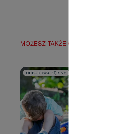
MOŻESZ TAKŻE CIESZYĆ SIĘ
ODBUDOWA ZĘBINY