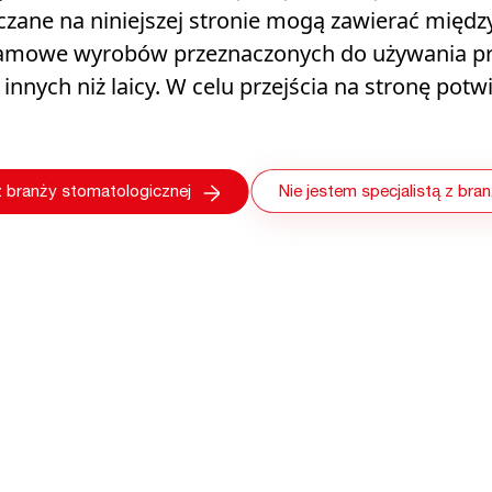
czane na niniejszej stronie mogą zawierać międz
przeprowadza pełną pulpotomię niedojrzałego zęb
lamowe wyrobów przeznaczonych do używania pr
jednej wizyty, wykorzystując Biodentine® w technic
nnych niż laicy. W celu przejścia na stronę potw
Fill.
Nie jestem specjalistą z bra
z branży stomatologicznej