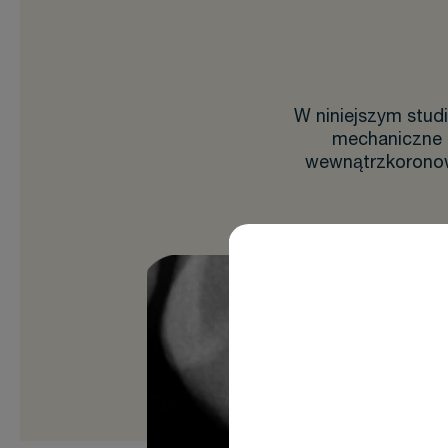
W niniejszym stud
mechaniczne B
wewnątrzkoronow