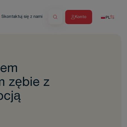
PL
Skontaktuj się z nami
Konto
iem
m zębie z
pcją