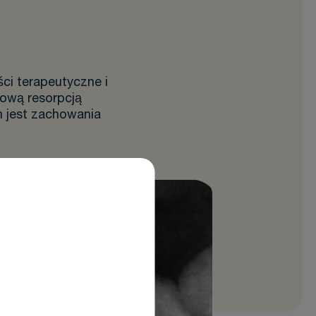
ci terapeutyczne i
iową resorpcją
 jest zachowania