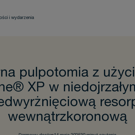
ości i wydarzenia
łna pulpotomia z użyc
ne® XP w niedojrzały
edwyrżnięciową resor
wewnątrzkoronową