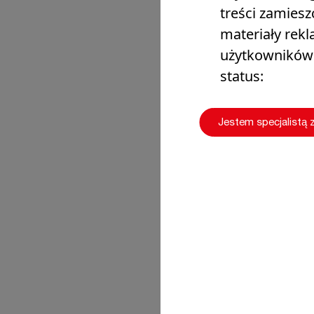
treści zamiesz
materiały rek
użytkowników i
status:
Jestem specjalistą 