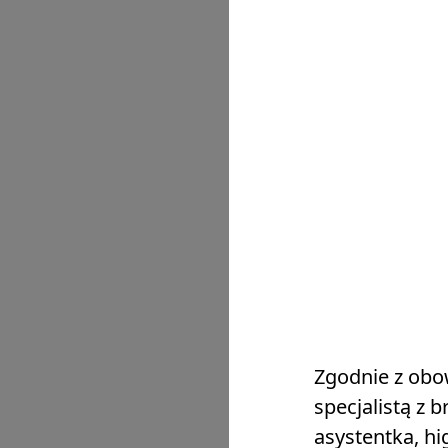
Zgodnie z obo
specjalistą z 
asystentka, h