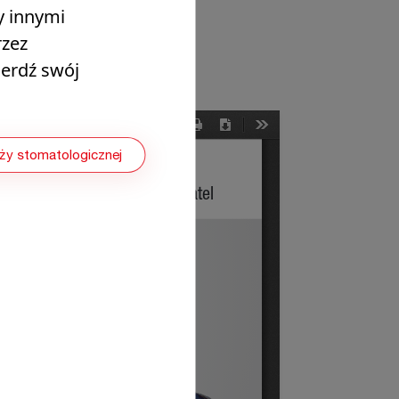
y innymi
a podczas
zez
e Bio-Bulk
ierdź swój
nży stomatologicznej