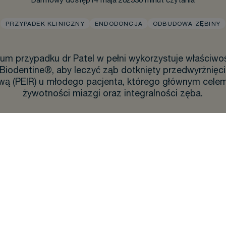
Darmowy dostęp
14 maja 2025
30 minut czytania
PRZYPADEK KLINICZNY
ENDODONCJA
ODBUDOWA ZĘBINY
ium przypadku dr Patel w pełni wykorzystuje właściwoś
iodentine®, aby leczyć ząb dotknięty przedwyrżnięc
ą (PEIR) u młodego pacjenta, którego głównym celem
żywotności miazgi oraz integralności zęba.