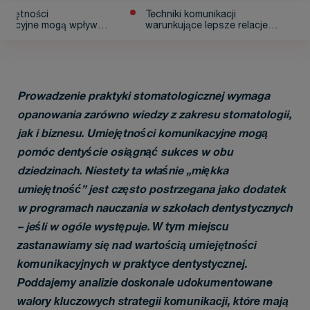
miejętności
Techniki komunikacji
ikacyjne mogą wpływać
warunkujące lepsze relacje
zwój lub stagnację
dentysta-pacjent
yki dentystycznej?
Prowadzenie praktyki stomatologicznej wymaga
opanowania zarówno wiedzy z zakresu stomatologii,
jak i biznesu. Umiejętności komunikacyjne mogą
pomóc dentyście osiągnąć sukces w obu
dziedzinach. Niestety ta właśnie „miękka
umiejętność” jest często postrzegana jako dodatek
w programach nauczania w szkołach dentystycznych
– jeśli w ogóle występuje.
W tym miejscu
zastanawiamy się nad wartością umiejętności
komunikacyjnych w praktyce dentystycznej.
Poddajemy analizie doskonale udokumentowane
walory kluczowych strategii komunikacji, które mają