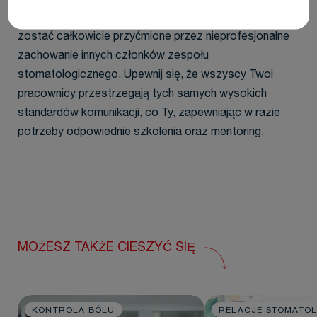
Doświadczenie wspaniałego kontaktu z Tobą może
zostać całkowicie przyćmione przez nieprofesjonalne
zachowanie innych członków zespołu
stomatologicznego. Upewnij się, że wszyscy Twoi
pracownicy przestrzegają tych samych wysokich
standardów komunikacji, co Ty, zapewniając w razie
potrzeby odpowiednie szkolenia oraz mentoring.
MOŻESZ TAKŻE CIESZYĆ SIĘ
KONTROLA BÓLU
RELACJE STOMATO