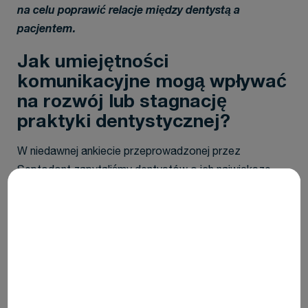
na celu poprawić relacje między dentystą a
pacjentem.
Jak umiejętności
komunikacyjne mogą wpływać
na rozwój lub stagnację
praktyki dentystycznej?
W niedawnej ankiecie przeprowadzonej przez
Septodont zapytaliśmy dentystów o ich największe
wyzwania w codziennej pracy zawodowej. Okazało się,
że bez względu na to, gdzie pracowali, kogo leczyli i jak
ich pacjenci finansowali to leczenie, dentyści
konsekwentnie wymieniali te same podstawowe
wyzwania:
nierespektowanie przez pacjentów terminów i
zakłócanie harmonogramu wizyt (spóźnienia,