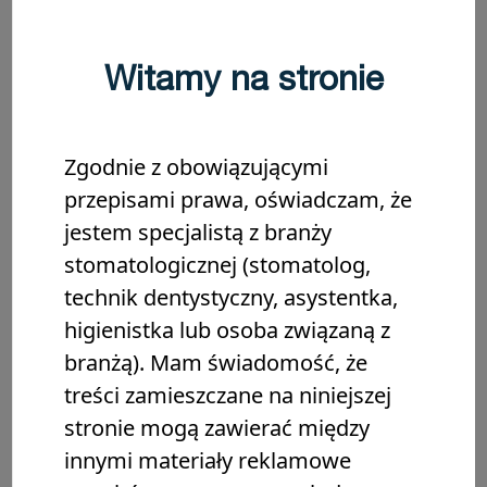
Kiedy nadejdzie odpowiedni moment, aby porozmawiać
o leczeniu, ustal plan z pacjentem, aby jasno
przedstawić swoje cele i ustalić priorytety wobec
Witamy na stronie
potencjalnych wątpliwości.
W różnych sytuacjach klinicznych wykazano, że oparta
Zgodnie z obowiązującymi
na współpracy praktyka ustalania planu leczenia
przepisami prawa, oświadczam, że
znacznie zwiększa
jestem specjalistą z branży
satysfakcję
pacjent
a i
lekarza
Ponadto
ogranicza
stomatologicznej (stomatolog,
„ukryte” lub zapomniane pytania
podczas wizyty oraz
technik dentystyczny, asystentka,
oczywiście
porawia końcowe wyniki leczenia
. To
higienistka lub osoba związaną z
przyczynia się do bardziej skutecznego leczenia,
branżą). Mam świadomość, że
zdrowszych pacjentów i spełnionego zawodowo
dentysty.
treści zamieszczane na niniejszej
stronie mogą zawierać między
Badania wskazuja
, że podczas tego wstępnego
innymi materiały reklamowe
ustalania programu, klinicyści przerywali pacjentowi w