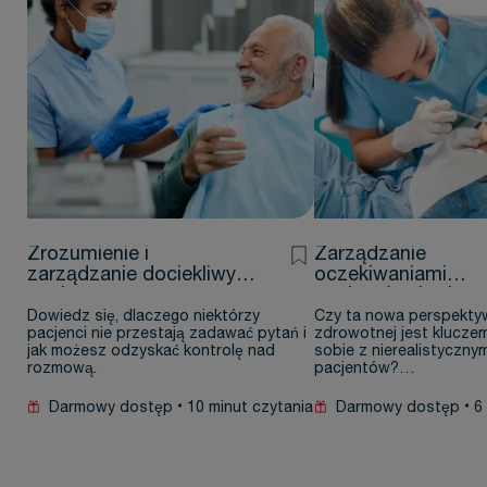
Zrozumienie i
Zarządzanie
zarządzanie dociekliwym
oczekiwaniami
pacjentem
pacjentów: brak
satysfakcji z lecze
Dowiedz się, dlaczego niektórzy
Czy ta nowa perspektyw
pacjenci nie przestają zadawać pytań i
zdrowotnej jest klucze
jak możesz odzyskać kontrolę nad
sobie z nierealistyczny
rozmową.
pacjentów?…
Darmowy dostęp
10 minut czytania
Darmowy dostęp
6